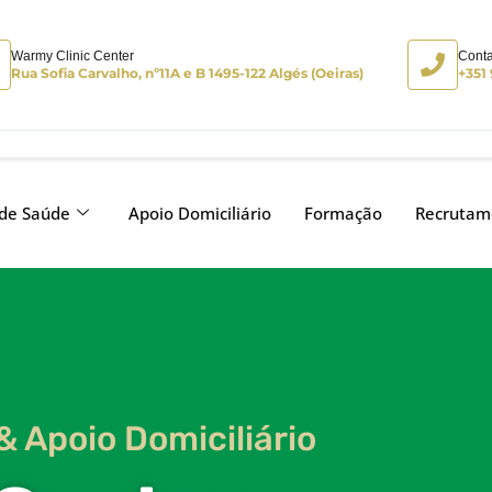
Warmy Clinic Center
Conta
Rua Sofia Carvalho, nº11A e B 1495-122 Algés (Oeiras)
+351
 de Saúde
Apoio Domiciliário
Formação
Recrutam
& Apoio Domiciliário