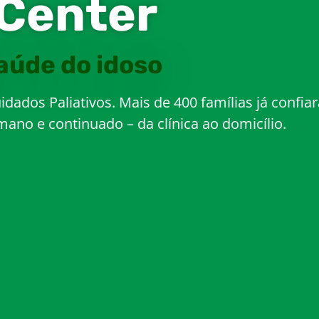
 Center
saúde do idoso
uidados Paliativos. Mais de 400 famílias já confi
no e continuado – da clínica ao domicílio.