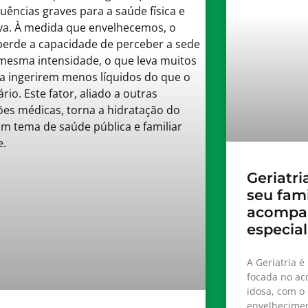
Geriatri
seu fami
acompa
especia
A Geriatria 
focada no a
idosa, com o
envelhecimen