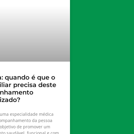
a: quando é que o
liar precisa deste
nhamento
lizado?
é uma especialidade médica
companhamento da pessoa
 objetivo de promover um
to saudável, funcional e com